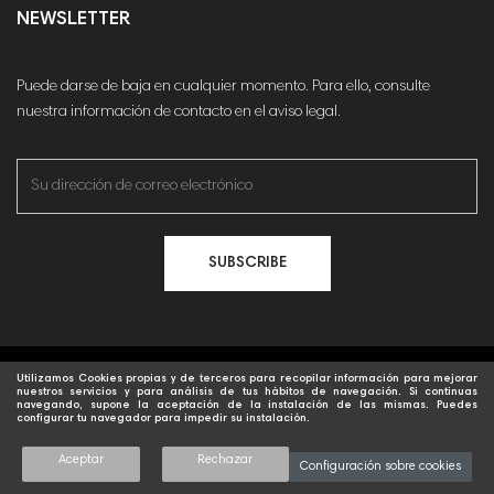
NEWSLETTER
Puede darse de baja en cualquier momento. Para ello, consulte
nuestra información de contacto en el aviso legal.
SUBSCRIBE
© 2021 Marmegrab.com. Todos los derechos reservados |
Diseñado y
Utilizamos Cookies propias y de terceros para recopilar información para mejorar
nuestros servicios y para análisis de tus hábitos de navegación. Si continuas
navegando, supone la aceptación de la instalación de las mismas. Puedes
desarrollado por Digital Media
configurar tu navegador para impedir su instalación.
0
Aceptar
Rechazar
Configuración sobre cookies