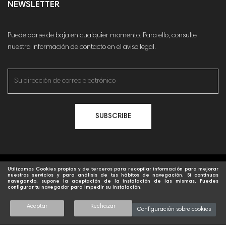
NEWSLETTER
Puede darse de baja en cualquier momento. Para ello, consulte
nuestra información de contacto en el aviso legal.
SUBSCRIBE
© 2021 Marmegrab.com. Todos los derechos reservados |
Diseñado y
Utilizamos Cookies propias y de terceros para recopilar información para mejorar
nuestros servicios y para análisis de tus hábitos de navegación. Si continuas
navegando, supone la aceptación de la instalación de las mismas. Puedes
desarrollado por Digital Media
configurar tu navegador para impedir su instalación.
0
Aceptar
Rechazar
Configuración sobre cookies